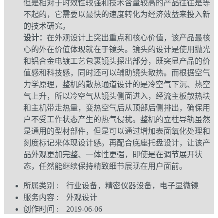
但是相对于时效性较强和技术含量较高的产品往往是等
不起的，它需要以最快的速度转化为经济效益来投入新
的技术研究。
设计：
在外观设计上突出重点和核心价值，该产品最核
心的外在价值体现就在于镜头。镜头的设计是使用抛光
和铝合金电镀工艺包裹镜头探出部分，既突显产品的价
值感和科技感，同时还可以辅助镜头散热。而根据空气
力学原理，整机的散热通道设计的是冷空气下沉、热空
气上升，所以冷空气从镜头侧面进入，经流主板散热块
和主机带走热量，变热空气后从顶部后侧排出，确保用
户不受工作状态产生的热气侵扰。整机的立柱导轨虽然
是通用的型材部件，但是可以通过增加表面氧化处理和
刻度标记来体现设计感。再配合底座托盘设计，让该产
品外观更加完整、一体性更强，即使是在调节展开状
态，任然能继续保持精致细节展现在用户面前。
所属类别 : 行业设备，精密仪器设备，电子显微镜
服务内容 : 外观设计
创作时间 : 2019-06-06