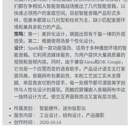
们都在争相加入智能音箱战场推出了几代智能音箱，以
快速占领用户的家庭空间。目前智能音箱产品形式多
样，但基本都是以几何型和柱状为主，缺少匹配家居环
境和兼具亲和力的产品。
策略：
第一：差异化设计，跳脱出现有千篇一律的外观
感受。第二：根据使用场景个性化设计。
设计：
Spark是一款功能强劲、适用于多种播放环境的智
能音箱。它利用流媒体服务，为用户提供大量高质量的
视频和音频内容。同时，由于兼容Alexa和OK Google，
它也是一个应需而变的语音助手。产品设计语言主打家
居风格，音箱网布包裹前壳、车削工艺加工实木支撑
腿、单层真皮切割作提手，每一处细节都可谓是美学创
作与人性化设计的展现。而触控屏镶嵌入音箱网布中这
一独特设计方式，使交互界面既简洁又富有层次感。
所属类别 : 智能硬件，迷你投影仪
服务内容 : 工业设计，结构设计，产品摄影
创作时间 : 2020-10-14